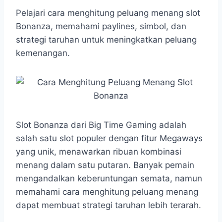
h
a
e
e
k
i
h
a
c
s
l
y
n
a
Pelajari cara menghitung peluang menang slot
t
e
s
e
p
e
r
Bonanza, memahami paylines, simbol, dan
s
b
e
g
e
e
strategi taruhan untuk meningkatkan peluang
A
o
n
r
kemenangan.
p
o
g
a
p
k
e
m
r
Slot Bonanza dari Big Time Gaming adalah
salah satu slot populer dengan fitur Megaways
yang unik, menawarkan ribuan kombinasi
menang dalam satu putaran. Banyak pemain
mengandalkan keberuntungan semata, namun
memahami cara menghitung peluang menang
dapat membuat strategi taruhan lebih terarah.