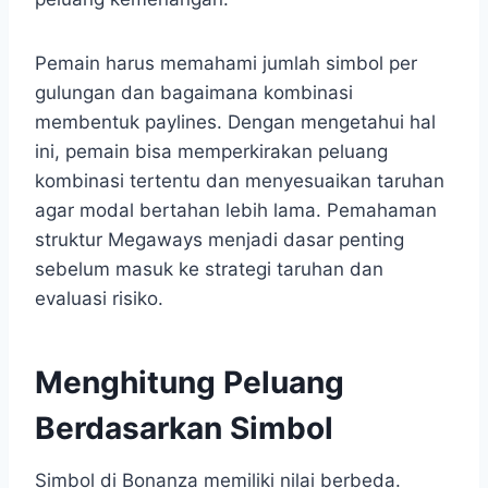
Pemain harus memahami jumlah simbol per
gulungan dan bagaimana kombinasi
membentuk paylines. Dengan mengetahui hal
ini, pemain bisa memperkirakan peluang
kombinasi tertentu dan menyesuaikan taruhan
agar modal bertahan lebih lama. Pemahaman
struktur Megaways menjadi dasar penting
sebelum masuk ke strategi taruhan dan
evaluasi risiko.
Menghitung Peluang
Berdasarkan Simbol
Simbol di Bonanza memiliki nilai berbeda.