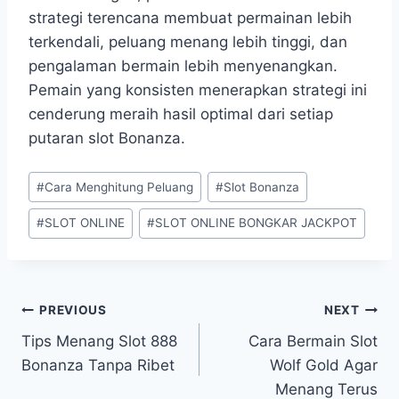
strategi terencana membuat permainan lebih
terkendali, peluang menang lebih tinggi, dan
pengalaman bermain lebih menyenangkan.
Pemain yang konsisten menerapkan strategi ini
cenderung meraih hasil optimal dari setiap
putaran slot Bonanza.
Post
#
Cara Menghitung Peluang
#
Slot Bonanza
Tags:
#
SLOT ONLINE
#
SLOT ONLINE BONGKAR JACKPOT
Post
PREVIOUS
NEXT
Tips Menang Slot 888
Cara Bermain Slot
navigation
Bonanza Tanpa Ribet
Wolf Gold Agar
Menang Terus