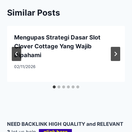
Similar Posts
Mengupas Strategi Dasar Slot
Clover Cottage Yang Wajib
Dipahami
02/11/2026
NEED BACKLINK HIGH QUALITY and RELEVANT