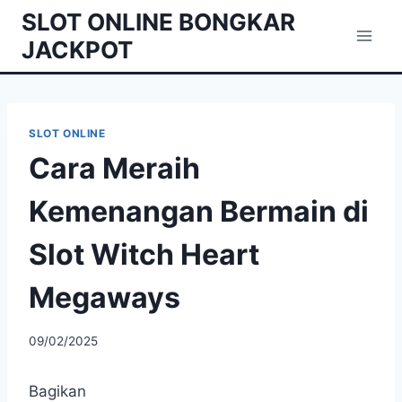
Skip
SLOT ONLINE BONGKAR
to
JACKPOT
content
SLOT ONLINE
Cara Meraih
Kemenangan Bermain di
Slot Witch Heart
Megaways
09/02/2025
Bagikan