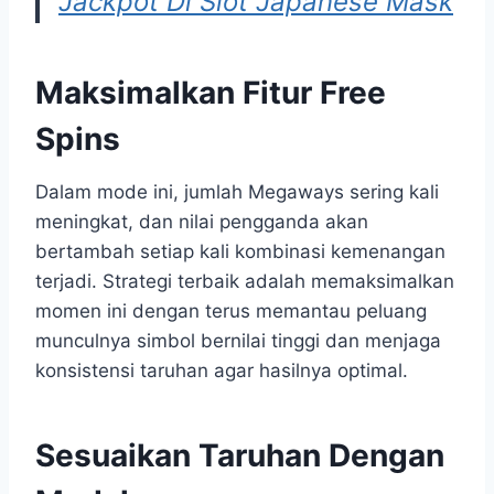
Jackpot Di Slot Japanese Mask
Maksimalkan Fitur Free
Spins
Dalam mode ini, jumlah Megaways sering kali
meningkat, dan nilai pengganda akan
bertambah setiap kali kombinasi kemenangan
terjadi. Strategi terbaik adalah memaksimalkan
momen ini dengan terus memantau peluang
munculnya simbol bernilai tinggi dan menjaga
konsistensi taruhan agar hasilnya optimal.
Sesuaikan Taruhan Dengan