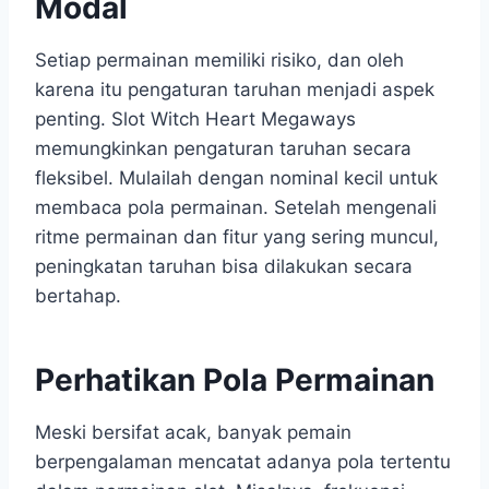
Modal
Setiap permainan memiliki risiko, dan oleh
karena itu pengaturan taruhan menjadi aspek
penting. Slot Witch Heart Megaways
memungkinkan pengaturan taruhan secara
fleksibel. Mulailah dengan nominal kecil untuk
membaca pola permainan. Setelah mengenali
ritme permainan dan fitur yang sering muncul,
peningkatan taruhan bisa dilakukan secara
bertahap.
Perhatikan Pola Permainan
Meski bersifat acak, banyak pemain
berpengalaman mencatat adanya pola tertentu