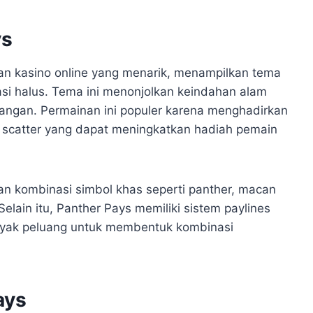
ys
nan kasino online yang menarik, menampilkan tema
si halus. Tema ini menonjolkan keindahan alam
angan. Permainan ini populer karena menghadirkan
l scatter yang dapat meningkatkan hadiah pemain
n kombinasi simbol khas seperti panther, macan
Selain itu, Panther Pays memiliki sistem paylines
anyak peluang untuk membentuk kombinasi
ays