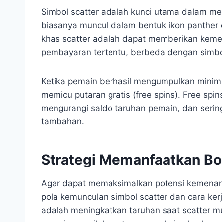
Simbol scatter adalah kunci utama dalam men
biasanya muncul dalam bentuk ikon panther e
khas scatter adalah dapat memberikan keme
pembayaran tertentu, berbeda dengan simbol
Ketika pemain berhasil mengumpulkan minimal
memicu putaran gratis (free spins). Free sp
mengurangi saldo taruhan pemain, dan serin
tambahan.
Strategi Memanfaatkan Bo
Agar dapat memaksimalkan potensi kemenan
pola kemunculan simbol scatter dan cara kerja
adalah meningkatkan taruhan saat scatter mu