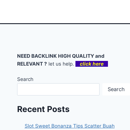
NEED BACKLINK HIGH QUALITY and
RELEVANT ?
let us help.
click here
Search
Search
Recent Posts
Slot Sweet Bonanza Tips Scatter Buah