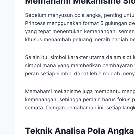
Memahami Mekanisme Slo
Sebelum menyusun pola angka, penting unt
Princess menggunakan format 5 gulungan de
yang tepat menentukan kemenangan, sementar
khusus menambah peluang meraih hadiah be
Selain itu, simbol karakter utama dalam slot 
simbol mana yang memberikan pembayaran t
peran setiap simbol dapat lebih mudah meny
Memahami mekanisme juga membantu mengatu
kemenangan, sehingga pemain harus fokus p
semata. Dengan pemahaman ini, setiap langka
Teknik Analisa Pola Angka