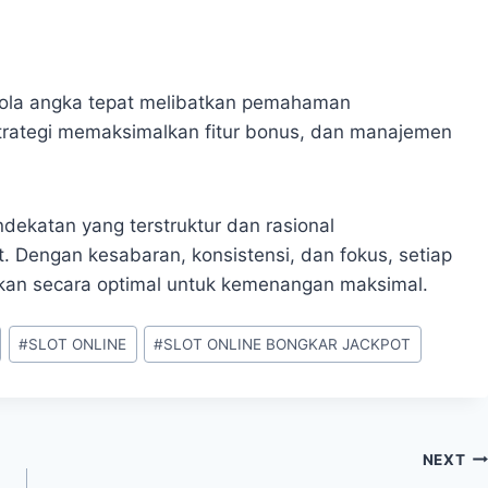
la angka tepat melibatkan pemahaman
trategi memaksimalkan fitur bonus, dan manajemen
dekatan yang terstruktur dan rasional
 Dengan kesabaran, konsistensi, dan fokus, setiap
tkan secara optimal untuk kemenangan maksimal.
#
SLOT ONLINE
#
SLOT ONLINE BONGKAR JACKPOT
NEXT