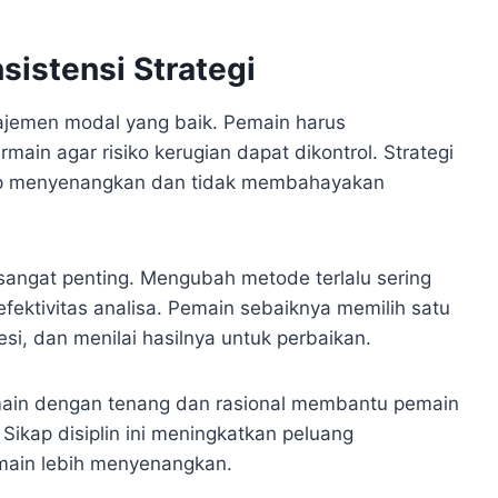
istensi Strategi
najemen modal yang baik. Pemain harus
ain agar risiko kerugian dapat dikontrol. Strategi
ap menyenangkan dan tidak membahayakan
sangat penting. Mengubah metode terlalu sering
ektivitas analisa. Pemain sebaiknya memilih satu
, dan menilai hasilnya untuk perbaikan.
ermain dengan tenang dan rasional membantu pemain
 Sikap disiplin ini meningkatkan peluang
ain lebih menyenangkan.