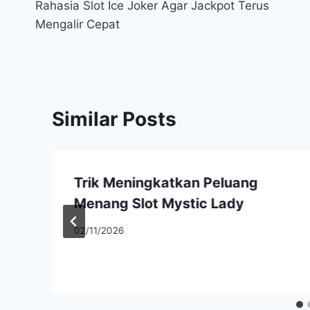
Rahasia Slot Ice Joker Agar Jackpot Terus
navigation
Mengalir Cepat
Similar Posts
Trik Meningkatkan Peluang
Menang Slot Mystic Lady
02/11/2026