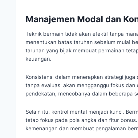
Manajemen Modal dan Kons
Teknik bermain tidak akan efektif tanpa ma
menentukan batas taruhan sebelum mulai berm
taruhan yang bijak membuat permainan tet
keuangan.
Konsistensi dalam menerapkan strategi juga 
tanpa evaluasi akan mengganggu fokus dan ef
pendekatan, mencobanya dalam beberapa sesi
Selain itu, kontrol mental menjadi kunci. B
tetap fokus pada pola angka dan fitur bonus.
kemenangan dan membuat pengalaman berm