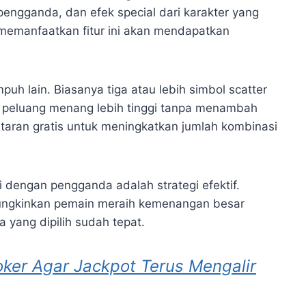
l pengganda, dan efek special dari karakter yang
memanfaatkan fitur ini akan mendapatkan
uh lain. Biasanya tiga atau lebih simbol scatter
 peluang menang lebih tinggi tanpa menambah
taran gratis untuk meningkatkan jumlah kombinasi
gi dengan pengganda adalah strategi efektif.
ungkinkan pemain meraih kemenangan besar
 yang dipilih sudah tepat.
Joker Agar Jackpot Terus Mengalir