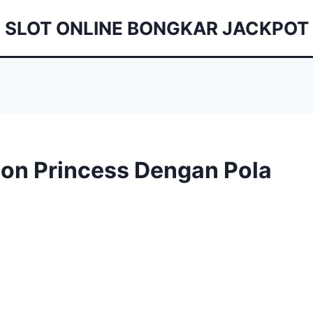
SLOT ONLINE BONGKAR JACKPOT
oon Princess Dengan Pola