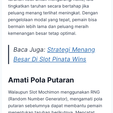
tingkatkan taruhan secara bertahap jika
peluang menang terlihat meningkat. Dengan
pengelolaan modal yang tepat, pemain bisa
bermain lebih lama dan peluang meraih
kemenangan besar tetap optimal.
Baca Juga:
Strategi Menang
Besar Di Slot Pinata Wins
Amati Pola Putaran
Walaupun Slot Mochimon menggunakan RNG
(Random Number Generator), mengamati pola
putaran sebelumnya dapat membantu pemain
menentukan taruhan berikutnya. Mencatat