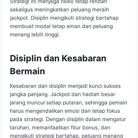
Strategi ini menjaga risiko tetap rendah
sekaligus meningkatkan peluang meraih
jackpot. Disiplin mengikuti strategi bertahap
membuat modal tetap aman dan peluang
menang lebih tinggi.
Disiplin dan Kesabaran
Bermain
Kesabaran dan disiplin menjadi kunci sukses
jangka panjang. Jackpot dan hadiah besar
jarang muncul setiap putaran, sehingga pemain
harus mengendalikan emosi dan tetap fokus
pada strategi. Dengan disiplin dalam mengatur
taruhan, memanfaatkan fitur bonus, dan
mengikuti strategi bertahap, peluang menang