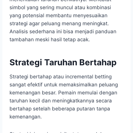
simbol yang sering muncul atau kombinasi
yang potensial membantu menyesuaikan
strategi agar peluang menang meningkat.
Analisis sederhana ini bisa menjadi panduan
tambahan meski hasil tetap acak.
Strategi Taruhan Bertahap
Strategi bertahap atau incremental betting
sangat efektif untuk memaksimalkan peluang
kemenangan besar. Pemain memulai dengan
taruhan kecil dan meningkatkannya secara
bertahap setelah beberapa putaran tanpa
kemenangan.