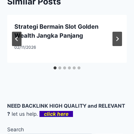
Similar Posts
Strategi Bermain Slot Golden
Wealth Jangka Panjang
02/11/2026
NEED BACKLINK HIGH QUALITY and RELEVANT
?
let us help.
click here
Search