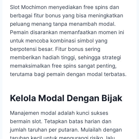
Slot Mochimon menyediakan free spins dan
berbagai fitur bonus yang bisa meningkatkan
peluang menang tanpa menambah modal.
Pemain disarankan memanfaatkan momen ini
untuk mencoba kombinasi simbol yang
berpotensi besar. Fitur bonus sering
memberikan hadiah tinggi, sehingga strategi
memaksimalkan free spins sangat penting,
terutama bagi pemain dengan modal terbatas.
Kelola Modal Dengan Bijak
Manajemen modal adalah kunci sukses
bermain slot. Tetapkan batas harian dan
jumlah taruhan per putaran. Mulailah dengan
taruhan kecil untuk mengurangi risiko, lalu