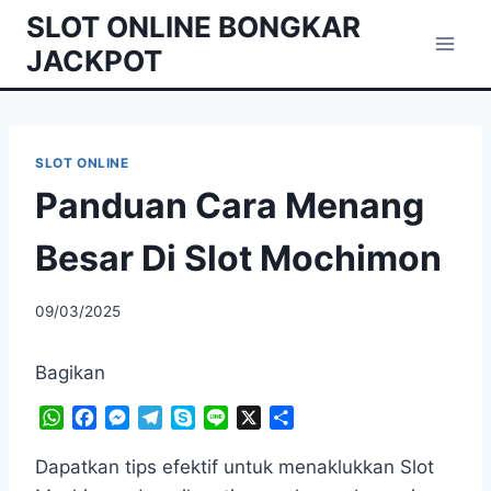
Skip
SLOT ONLINE BONGKAR
to
JACKPOT
content
SLOT ONLINE
Panduan Cara Menang
Besar Di Slot Mochimon
09/03/2025
Bagikan
W
F
M
T
S
L
X
S
h
a
e
e
k
i
h
a
c
s
l
y
n
a
Dapatkan tips efektif untuk menaklukkan Slot
t
e
s
e
p
e
r