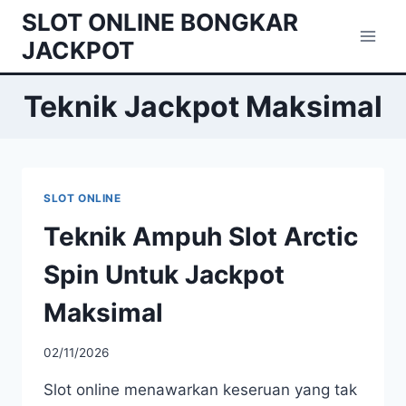
Skip
SLOT ONLINE BONGKAR
to
JACKPOT
content
Teknik Jackpot Maksimal
SLOT ONLINE
Teknik Ampuh Slot Arctic
Spin Untuk Jackpot
Maksimal
02/11/2026
Slot online menawarkan keseruan yang tak