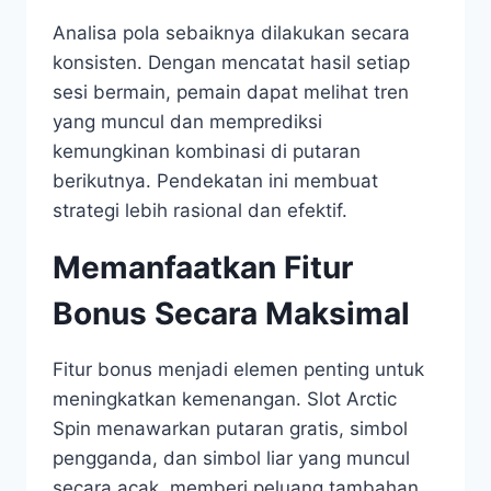
Analisa pola sebaiknya dilakukan secara
konsisten. Dengan mencatat hasil setiap
sesi bermain, pemain dapat melihat tren
yang muncul dan memprediksi
kemungkinan kombinasi di putaran
berikutnya. Pendekatan ini membuat
strategi lebih rasional dan efektif.
Memanfaatkan Fitur
Bonus Secara Maksimal
Fitur bonus menjadi elemen penting untuk
meningkatkan kemenangan. Slot Arctic
Spin menawarkan putaran gratis, simbol
pengganda, dan simbol liar yang muncul
secara acak, memberi peluang tambahan