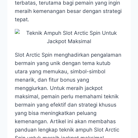
terbatas, terutama bagi pemain yang ingin
meraih kemenangan besar dengan strategi
tepat.
Slot Arctic Spin menghadirkan pengalaman
bermain yang unik dengan tema kutub
utara yang memukau, simbol-simbol
menarik, dan fitur bonus yang
menggiurkan. Untuk meraih jackpot
maksimal, pemain perlu memahami teknik
bermain yang efektif dan strategi khusus
yang bisa meningkatkan peluang
kemenangan. Artikel ini akan membahas
panduan lengkap teknik ampuh Slot Arctic