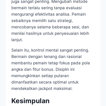
juga sangat penting. Mengubah metode
bermain terlalu sering tanpa evaluasi
mengurangi efektivitas analisa. Pemain
sebaiknya memilih satu strategi,
mencobanya selama beberapa sesi, dan
menilai hasilnya untuk penyesuaian lebih
lanjut.
Selain itu, kontrol mental sangat penting.
Bermain dengan tenang dan rasional
membantu pemain tetap fokus pada pola
angka dan fitur bonus. Disiplin ini
memungkinkan setiap putaran
dimanfaatkan secara optimal untuk
mendekatkan jackpot maksimal.
Kesimpulan