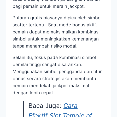
bagi pemain untuk meraih jackpot.
Putaran gratis biasanya dipicu oleh simbol
scatter tertentu. Saat mode bonus aktif,
pemain dapat memaksimalkan kombinasi
simbol untuk meningkatkan kemenangan
tanpa menambah risiko modal.
Selain itu, fokus pada kombinasi simbol
bernilai tinggi sangat disarankan.
Menggunakan simbol pengganda dan fitur
bonus secara strategis akan membantu
pemain mendekati jackpot maksimal
dengan lebih cepat.
Baca Juga:
Cara
Efektif Slot Temple of