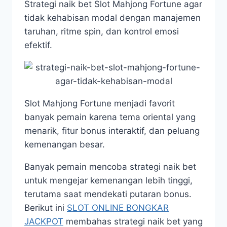
Strategi naik bet Slot Mahjong Fortune agar
tidak kehabisan modal dengan manajemen
taruhan, ritme spin, dan kontrol emosi
efektif.
Slot Mahjong Fortune menjadi favorit
banyak pemain karena tema oriental yang
menarik, fitur bonus interaktif, dan peluang
kemenangan besar.
Banyak pemain mencoba strategi naik bet
untuk mengejar kemenangan lebih tinggi,
terutama saat mendekati putaran bonus.
Berikut ini
SLOT ONLINE BONGKAR
JACKPOT
membahas strategi naik bet yang