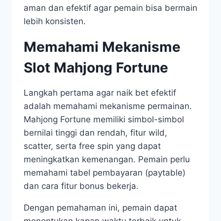
aman dan efektif agar pemain bisa bermain
lebih konsisten.
Memahami Mekanisme
Slot Mahjong Fortune
Langkah pertama agar naik bet efektif
adalah memahami mekanisme permainan.
Mahjong Fortune memiliki simbol-simbol
bernilai tinggi dan rendah, fitur wild,
scatter, serta free spin yang dapat
meningkatkan kemenangan. Pemain perlu
memahami tabel pembayaran (paytable)
dan cara fitur bonus bekerja.
Dengan pemahaman ini, pemain dapat