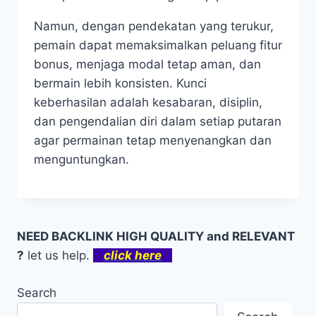
Namun, dengan pendekatan yang terukur,
pemain dapat memaksimalkan peluang fitur
bonus, menjaga modal tetap aman, dan
bermain lebih konsisten. Kunci
keberhasilan adalah kesabaran, disiplin,
dan pengendalian diri dalam setiap putaran
agar permainan tetap menyenangkan dan
menguntungkan.
NEED BACKLINK HIGH QUALITY and RELEVANT
?
let us help.
click here
Search