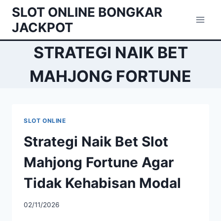
Skip
SLOT ONLINE BONGKAR
to
JACKPOT
content
STRATEGI NAIK BET
MAHJONG FORTUNE
SLOT ONLINE
Strategi Naik Bet Slot
Mahjong Fortune Agar
Tidak Kehabisan Modal
02/11/2026