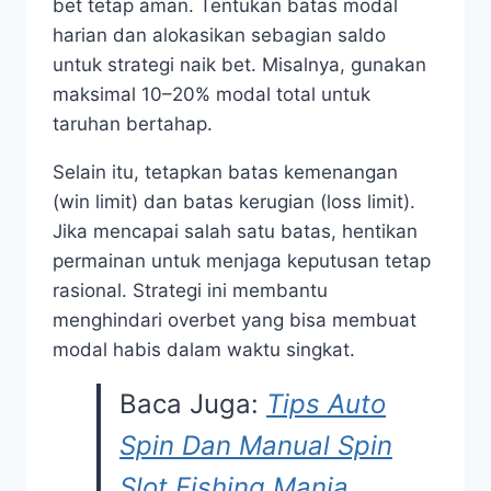
bet tetap aman. Tentukan batas modal
harian dan alokasikan sebagian saldo
untuk strategi naik bet. Misalnya, gunakan
maksimal 10–20% modal total untuk
taruhan bertahap.
Selain itu, tetapkan batas kemenangan
(win limit) dan batas kerugian (loss limit).
Jika mencapai salah satu batas, hentikan
permainan untuk menjaga keputusan tetap
rasional. Strategi ini membantu
menghindari overbet yang bisa membuat
modal habis dalam waktu singkat.
Baca Juga:
Tips Auto
Spin Dan Manual Spin
Slot Fishing Mania