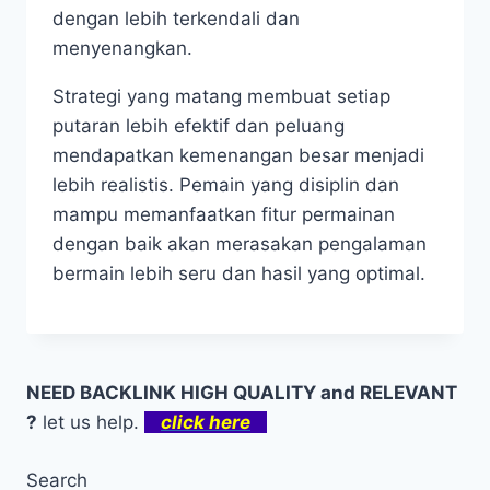
dengan lebih terkendali dan
menyenangkan.
Strategi yang matang membuat setiap
putaran lebih efektif dan peluang
mendapatkan kemenangan besar menjadi
lebih realistis. Pemain yang disiplin dan
mampu memanfaatkan fitur permainan
dengan baik akan merasakan pengalaman
bermain lebih seru dan hasil yang optimal.
NEED BACKLINK HIGH QUALITY and RELEVANT
?
let us help.
click here
Search