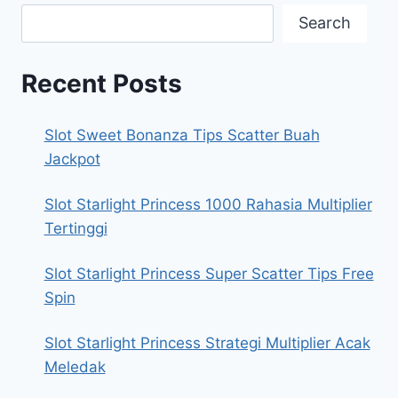
Search
Recent Posts
Slot Sweet Bonanza Tips Scatter Buah
Jackpot
Slot Starlight Princess 1000 Rahasia Multiplier
Tertinggi
Slot Starlight Princess Super Scatter Tips Free
Spin
Slot Starlight Princess Strategi Multiplier Acak
Meledak