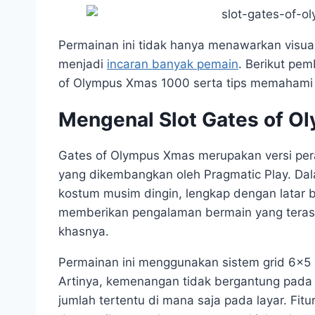
Permainan ini tidak hanya menawarkan visual 
menjadi
incaran banyak pemain
. Berikut pe
of Olympus Xmas 1000 serta tips memahami sc
Mengenal Slot Gates of 
Gates of Olympus Xmas merupakan versi pera
yang dikembangkan oleh Pragmatic Play. Dala
kostum musim dingin, lengkap dengan latar b
memberikan pengalaman bermain yang tera
khasnya.
Permainan ini menggunakan sistem grid 6×5
Artinya, kemenangan tidak bergantung pada 
jumlah tertentu di mana saja pada layar. Fitu