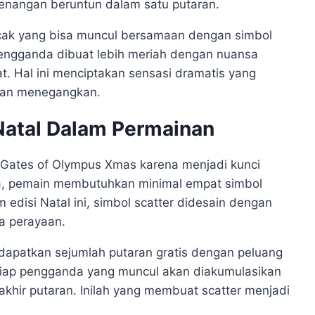
enangan beruntun dalam satu putaran.
acak yang bisa muncul bersamaan dengan simbol
pengganda dibuat lebih meriah dengan nuansa
t. Hal ini menciptakan sensasi dramatis yang
 dan menegangkan.
Natal Dalam Permainan
m Gates of Olympus Xmas karena menjadi kunci
ya, pemain membutuhkan minimal empat simbol
 edisi Natal ini, simbol scatter didesain dengan
a perayaan.
endapatkan sejumlah putaran gratis dengan peluang
etiap pengganda yang muncul akan diakumulasikan
khir putaran. Inilah yang membuat scatter menjadi