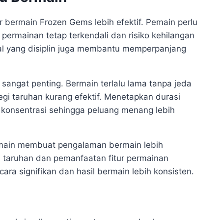
 bermain Frozen Gems lebih efektif. Pemain perlu
permainan tetap terkendali dan risiko kehilangan
al yang disiplin juga membantu memperpanjang
 sangat penting. Bermain terlalu lama tanpa jeda
i taruhan kurang efektif. Menetapkan durasi
konsentrasi sehingga peluang menang lebih
rmain membuat pengalaman bermain lebih
gi taruhan dan pemanfaatan fitur permainan
a signifikan dan hasil bermain lebih konsisten.