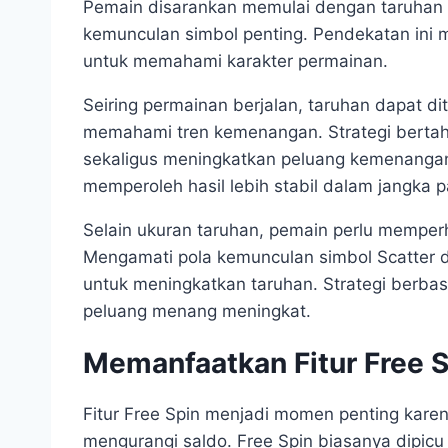
Pemain disarankan memulai dengan taruhan k
kemunculan simbol penting. Pendekatan ini
untuk memahami karakter permainan.
Seiring permainan berjalan, taruhan dapat d
memahami tren kemenangan. Strategi bertah
sekaligus meningkatkan peluang kemenangan
memperoleh hasil lebih stabil dalam jangka p
Selain ukuran taruhan, pemain perlu memperhat
Mengamati pola kemunculan simbol Scatter
untuk meningkatkan taruhan. Strategi berbasis
peluang menang meningkat.
Memanfaatkan Fitur Free 
Fitur Free Spin menjadi momen penting kar
mengurangi saldo. Free Spin biasanya dipicu