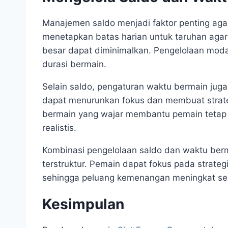
Manajemen saldo menjadi faktor penting agar
menetapkan batas harian untuk taruhan agar 
besar dapat diminimalkan. Pengelolaan mod
durasi bermain.
Selain saldo, pengaturan waktu bermain juga
dapat menurunkan fokus dan membuat strateg
bermain yang wajar membantu pemain tetap 
realistis.
Kombinasi pengelolaan saldo dan waktu be
terstruktur. Pemain dapat fokus pada strate
sehingga peluang kemenangan meningkat secar
Kesimpulan