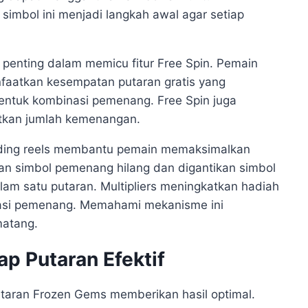
bol ini menjadi langkah awal agar setiap
 penting dalam memicu fitur Free Spin. Pemain
nfaatkan kesempatan putaran gratis yang
tuk kombinasi pemenang. Free Spin juga
tkan jumlah kemenangan.
cading reels membantu pemain memaksimalkan
an simbol pemenang hilang dan digantikan simbol
am satu putaran. Multipliers meningkatkan hadiah
nasi pemenang. Memahami mekanisme ini
matang.
ap Putaran Efektif
putaran Frozen Gems memberikan hasil optimal.