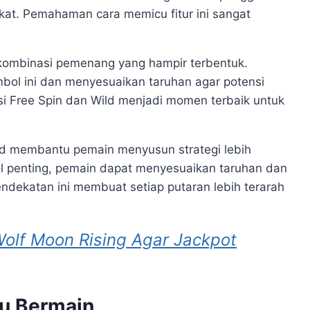
t. Pemahaman cara memicu fitur ini sangat
n kombinasi pemenang yang hampir terbentuk.
ol ini dan menyesuaikan taruhan agar potensi
 Free Spin dan Wild menjadi momen terbaik untuk
ld membantu pemain menyusun strategi lebih
l penting, pemain dapat menyesuaikan taruhan dan
ndekatan ini membuat setiap putaran lebih terarah
 Wolf Moon Rising Agar Jackpot
u Bermain