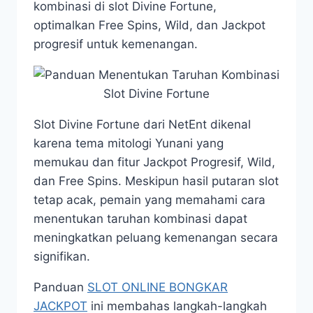
kombinasi di slot Divine Fortune,
optimalkan Free Spins, Wild, dan Jackpot
progresif untuk kemenangan.
Slot Divine Fortune dari NetEnt dikenal
karena tema mitologi Yunani yang
memukau dan fitur Jackpot Progresif, Wild,
dan Free Spins. Meskipun hasil putaran slot
tetap acak, pemain yang memahami cara
menentukan taruhan kombinasi dapat
meningkatkan peluang kemenangan secara
signifikan.
Panduan
SLOT ONLINE BONGKAR
JACKPOT
ini membahas langkah-langkah