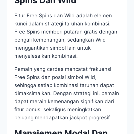
Spins Dan Wild
Fitur Free Spins dan Wild adalah elemen
kunci dalam strategi taruhan kombinasi.
Free Spins memberi putaran gratis dengan
pengali kemenangan, sedangkan Wild
menggantikan simbol lain untuk
menyelesaikan kombinasi.
Pemain yang cerdas mencatat frekuensi
Free Spins dan posisi simbol Wild,
sehingga setiap kombinasi taruhan dapat
dimaksimalkan. Dengan strategi ini, pemain
dapat meraih kemenangan signifikan dari
fitur bonus, sekaligus meningkatkan
peluang mendapatkan jackpot progresif.
Manajemen Modal Dan