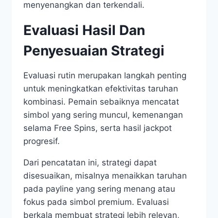
menyenangkan dan terkendali.
Evaluasi Hasil Dan
Penyesuaian Strategi
Evaluasi rutin merupakan langkah penting
untuk meningkatkan efektivitas taruhan
kombinasi. Pemain sebaiknya mencatat
simbol yang sering muncul, kemenangan
selama Free Spins, serta hasil jackpot
progresif.
Dari pencatatan ini, strategi dapat
disesuaikan, misalnya menaikkan taruhan
pada payline yang sering menang atau
fokus pada simbol premium. Evaluasi
berkala membuat strategi lebih relevan,