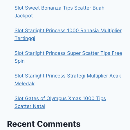
Slot Sweet Bonanza Tips Scatter Buah
Jackpot
Slot Starlight Princess 1000 Rahasia Multiplier
Tertinggi
Slot Starlight Princess Super Scatter Tips Free
Spin
Slot Starlight Princess Strategi Multiplier Acak
Meledak
Slot Gates of Olympus Xmas 1000 Tips
Scatter Natal
Recent Comments