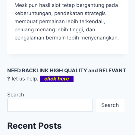
Meskipun hasil slot tetap bergantung pada
keberuntungan, pendekatan strategis
membuat permainan lebih terkendali,
peluang menang lebih tinggi, dan
pengalaman bermain lebih menyenangkan.
NEED BACKLINK HIGH QUALITY and RELEVANT
?
let us help.
click here
Search
Search
Recent Posts