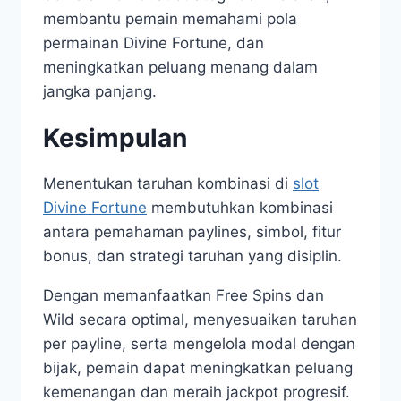
membantu pemain memahami pola
permainan Divine Fortune, dan
meningkatkan peluang menang dalam
jangka panjang.
Kesimpulan
Menentukan taruhan kombinasi di
slot
Divine Fortune
membutuhkan kombinasi
antara pemahaman paylines, simbol, fitur
bonus, dan strategi taruhan yang disiplin.
Dengan memanfaatkan Free Spins dan
Wild secara optimal, menyesuaikan taruhan
per payline, serta mengelola modal dengan
bijak, pemain dapat meningkatkan peluang
kemenangan dan meraih jackpot progresif.