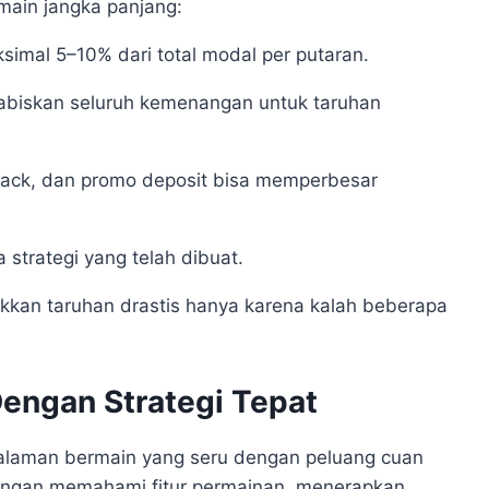
main jangka panjang:
imal 5–10% dari total modal per putaran.
biskan seluruh kemenangan untuk taruhan
back, dan promo deposit bisa memperbesar
 strategi yang telah dibuat.
kkan taruhan drastis hanya karena kalah beberapa
Dengan Strategi Tepat
alaman bermain yang seru dengan peluang cuan
. Dengan memahami fitur permainan, menerapkan