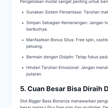
Pengelolaan modal sangat penting untuk ber
Gunakan Sistem Persentase: Taruhan maks
Simpan Sebagian Kemenangan: Jangan ha
berikutnya.
Manfaatkan Bonus Situs: Free spin, cash
peluang.
Bermain dengan Disiplin: Tetap fokus pada
Hindari Taruhan Emosional: Jangan menai
putaran.
5. Cuan Besar Bisa Diraih 
Slot Bigger Bass Bonanza menawarkan peng
besar melalui fitur free spin dan multiplier