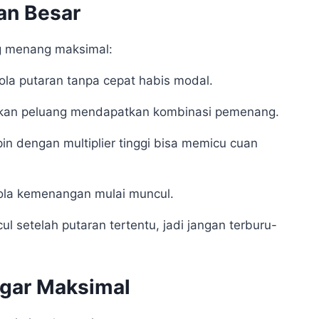
uan Besar
ng menang maksimal:
ola putaran tanpa cepat habis modal.
atkan peluang mendapatkan kombinasi pemenang.
pin dengan multiplier tinggi bisa memicu cuan
ola kemenangan mulai muncul.
l setelah putaran tertentu, jadi jangan terburu-
Agar Maksimal