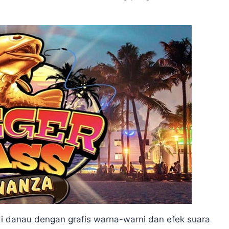
i danau dengan grafis warna-warni dan efek suara