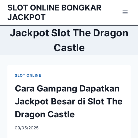
Skip
SLOT ONLINE BONGKAR
to
JACKPOT
content
Jackpot Slot The Dragon
Castle
SLOT ONLINE
Cara Gampang Dapatkan
Jackpot Besar di Slot The
Dragon Castle
09/05/2025