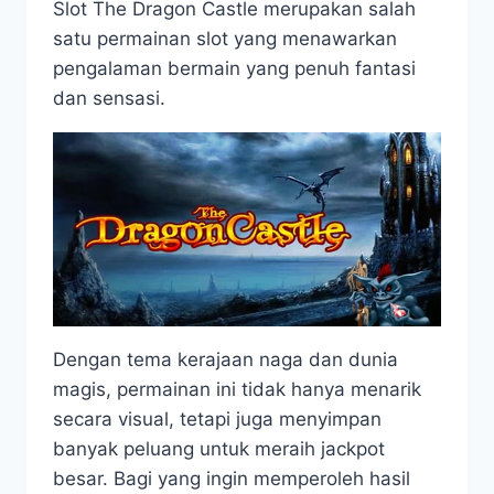
Slot The Dragon Castle merupakan salah
satu permainan slot yang menawarkan
pengalaman bermain yang penuh fantasi
dan sensasi.
Dengan tema kerajaan naga dan dunia
magis, permainan ini tidak hanya menarik
secara visual, tetapi juga menyimpan
banyak peluang untuk meraih jackpot
besar. Bagi yang ingin memperoleh hasil