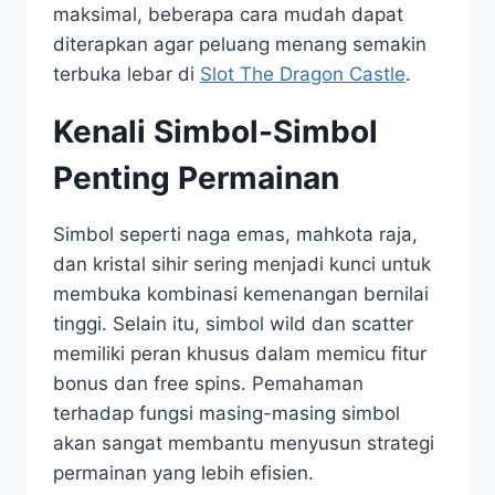
maksimal, beberapa cara mudah dapat
diterapkan agar peluang menang semakin
terbuka lebar di
Slot The Dragon Castle
.
Kenali Simbol-Simbol
Penting Permainan
Simbol seperti naga emas, mahkota raja,
dan kristal sihir sering menjadi kunci untuk
membuka kombinasi kemenangan bernilai
tinggi. Selain itu, simbol wild dan scatter
memiliki peran khusus dalam memicu fitur
bonus dan free spins. Pemahaman
terhadap fungsi masing-masing simbol
akan sangat membantu menyusun strategi
permainan yang lebih efisien.