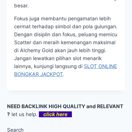
besar.
Fokus juga membantu pengamatan lebih
cermat terhadap simbol dan pola gulungan.
Dengan disiplin dan fokus, peluang memicu
Scatter dan meraih kemenangan maksimal
di Alchemy Gold akan jauh lebih tinggi.
Jangan lewatkan pilihan slot menarik
lainnya, kunjungi langsung di
SLOT ONLINE
BONGKAR JACKPOT
.
NEED BACKLINK HIGH QUALITY and RELEVANT
?
let us help.
click here
Search