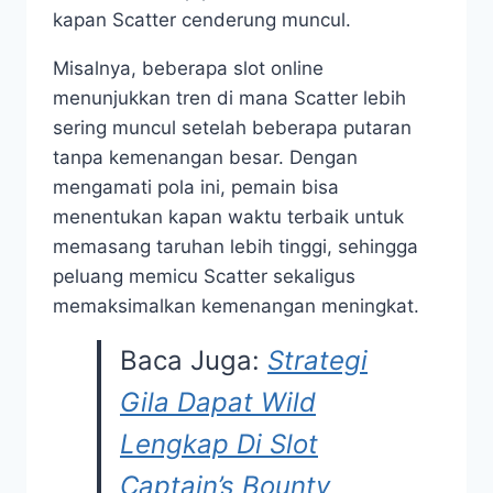
kapan Scatter cenderung muncul.
Misalnya, beberapa slot online
menunjukkan tren di mana Scatter lebih
sering muncul setelah beberapa putaran
tanpa kemenangan besar. Dengan
mengamati pola ini, pemain bisa
menentukan kapan waktu terbaik untuk
memasang taruhan lebih tinggi, sehingga
peluang memicu Scatter sekaligus
memaksimalkan kemenangan meningkat.
Baca Juga:
Strategi
Gila Dapat Wild
Lengkap Di Slot
Captain’s Bounty