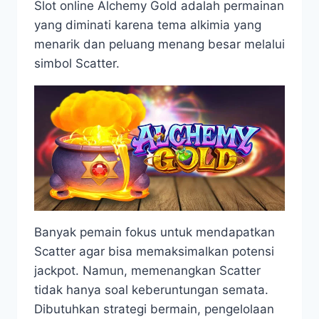
Slot online Alchemy Gold adalah permainan
yang diminati karena tema alkimia yang
menarik dan peluang menang besar melalui
simbol Scatter.
Banyak pemain fokus untuk mendapatkan
Scatter agar bisa memaksimalkan potensi
jackpot. Namun, memenangkan Scatter
tidak hanya soal keberuntungan semata.
Dibutuhkan strategi bermain, pengelolaan