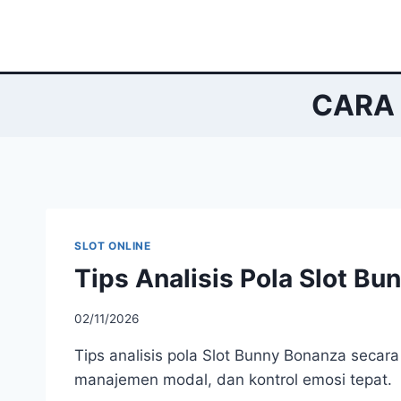
Skip
to
content
CARA 
SLOT ONLINE
Tips Analisis Pola Slot Bu
02/11/2026
Tips analisis pola Slot Bunny Bonanza secara 
manajemen modal, dan kontrol emosi tepat.