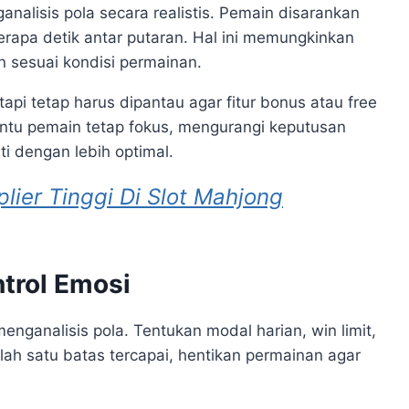
analisis pola secara realistis. Pemain disarankan
apa detik antar putaran. Hal ini memungkinkan
n sesuai kondisi permainan.
api tetap harus dipantau agar fitur bonus atau free
antu pemain tetap fokus, mengurangi keputusan
i dengan lebih optimal.
plier Tinggi Di Slot Mahjong
trol Emosi
ganalisis pola. Tentukan modal harian, win limit,
alah satu batas tercapai, hentikan permainan agar