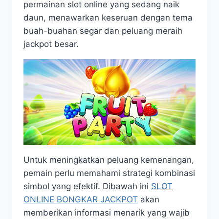
permainan slot online yang sedang naik
daun, menawarkan keseruan dengan tema
buah-buahan segar dan peluang meraih
jackpot besar.
Untuk meningkatkan peluang kemenangan,
pemain perlu memahami strategi kombinasi
simbol yang efektif. Dibawah ini
SLOT
ONLINE BONGKAR JACKPOT
akan
memberikan informasi menarik yang wajib