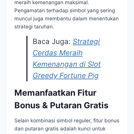
meraih kemenangan maksimal.
Pengamatan terhadap simbol yang sering
muncul juga membantu dalam menentukan
strategi taruhan.
Baca Juga:
Strategi
Cerdas Meraih
Kemenangan di Slot
Greedy Fortune Pig
Memanfaatkan Fitur
Bonus & Putaran Gratis
Selain kombinasi simbol reguler, fitur bonus
dan putaran gratis adalah kunci untuk