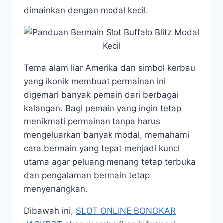
dimainkan dengan modal kecil.
Tema alam liar Amerika dan simbol kerbau
yang ikonik membuat permainan ini
digemari banyak pemain dari berbagai
kalangan. Bagi pemain yang ingin tetap
menikmati permainan tanpa harus
mengeluarkan banyak modal, memahami
cara bermain yang tepat menjadi kunci
utama agar peluang menang tetap terbuka
dan pengalaman bermain tetap
menyenangkan.
Dibawah ini,
SLOT ONLINE BONGKAR