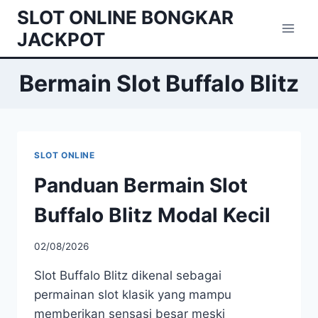
Skip
SLOT ONLINE BONGKAR
to
JACKPOT
content
Bermain Slot Buffalo Blitz
SLOT ONLINE
Panduan Bermain Slot
Buffalo Blitz Modal Kecil
02/08/2026
Slot Buffalo Blitz dikenal sebagai
permainan slot klasik yang mampu
memberikan sensasi besar meski