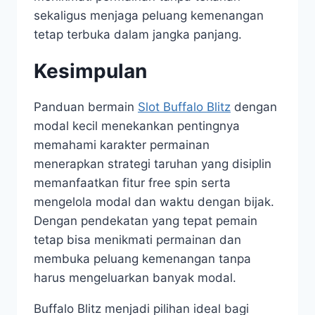
sekaligus menjaga peluang kemenangan
tetap terbuka dalam jangka panjang.
Kesimpulan
Panduan bermain
Slot Buffalo Blitz
dengan
modal kecil menekankan pentingnya
memahami karakter permainan
menerapkan strategi taruhan yang disiplin
memanfaatkan fitur free spin serta
mengelola modal dan waktu dengan bijak.
Dengan pendekatan yang tepat pemain
tetap bisa menikmati permainan dan
membuka peluang kemenangan tanpa
harus mengeluarkan banyak modal.
Buffalo Blitz menjadi pilihan ideal bagi