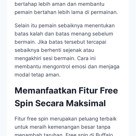
bertahap lebih aman dan membantu
pemain bertahan lebih lama di permainan.
Selain itu pemain sebaiknya menentukan
batas kalah dan batas menang sebelum
bermain. Jika batas tersebut tercapai
sebaiknya berhenti sejenak atau
mengakhiri sesi bermain. Cara ini
membantu mengontrol emosi dan menjaga
modal tetap aman.
Memanfaatkan Fitur Free
Spin Secara Maksimal
Fitur free spin merupakan peluang terbaik
untuk meraih kemenangan besar tanpa
menambah taruhan. Free spin di Buffalo