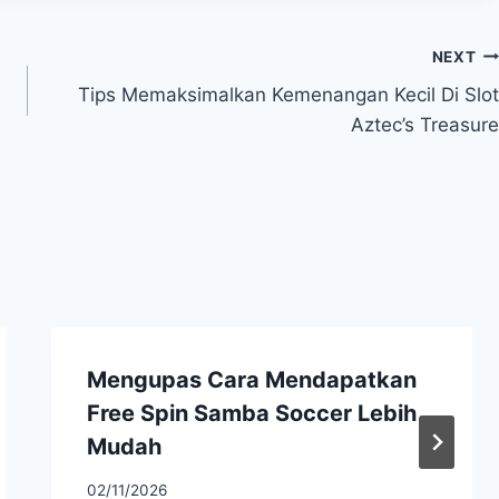
NEXT
Tips Memaksimalkan Kemenangan Kecil Di Slot
Aztec’s Treasure
Mengupas Cara Mendapatkan
Free Spin Samba Soccer Lebih
Mudah
02/11/2026