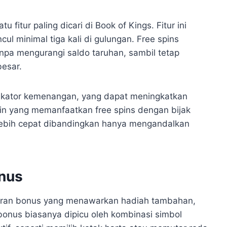
u fitur paling dicari di Book of Kings. Fitur ini
cul minimal tiga kali di gulungan. Free spins
a mengurangi saldo taruhan, sambil tetap
esar.
tiplikator kemenangan, yang dapat meningkatkan
in yang memanfaatkan free spins dengan bijak
ebih cepat dibandingkan hanya mengandalkan
nus
putaran bonus yang menawarkan hadiah tambahan,
n bonus biasanya dipicu oleh kombinasi simbol