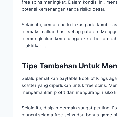
free spins meningkat. Dalam kondisi ini, me
potensi kemenangan tanpa risiko besar.
Selain itu, pemain perlu fokus pada kombina
memaksimalkan hasil setiap putaran. Menggu
memungkinkan kemenangan kecil bertambah 
diaktifkan. .
Tips Tambahan Untuk Men
Selalu perhatikan paytable Book of Kings aga
scatter yang diperlukan untuk free spins. 
mengamankan profit dan mengurangi risiko k
Selain itu, disiplin bermain sangat penting.
muncul selama free spins dan bonus game 