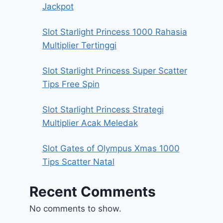
Jackpot
Slot Starlight Princess 1000 Rahasia
Multiplier Tertinggi
Slot Starlight Princess Super Scatter
Tips Free Spin
Slot Starlight Princess Strategi
Multiplier Acak Meledak
Slot Gates of Olympus Xmas 1000
Tips Scatter Natal
Recent Comments
No comments to show.